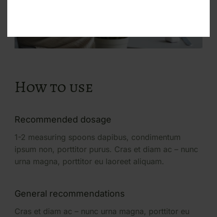
How to use
Recommended dosage
1-2 measuring spoons dapibus, condimentum
ipsum non, porttitor purus. Cras et diam ac – nunc
urna magna, porttitor eu laoreet aliquam.
General recommendations
Cras et diam ac – nunc urna magna, porttitor eu