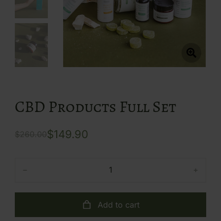
CBD Products Full Set
$
149.90
$
260.00
﹣
﹢
Add to cart