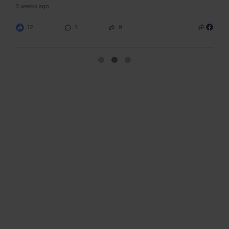
3 weeks ago
4 wee
12
1
9
1