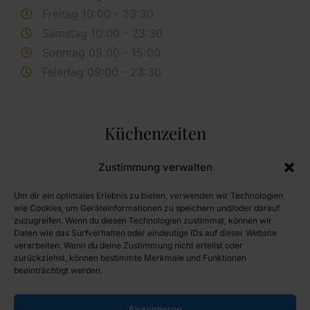
Freitag 10:00 - 23:30
Samstag 10:00 - 23:30
Sonntag 09:00 - 15:00
Feiertag 09:00 - 23:30
Küchenzeiten
Montag Ruhetag
Zustimmung verwalten
Dienstag Ruhetag
Um dir ein optimales Erlebnis zu bieten, verwenden wir Technologien
Mittwoch 11:30 - 14:00 und 17:00 - 20:30
wie Cookies, um Geräteinformationen zu speichern und/oder darauf
zuzugreifen. Wenn du diesen Technologien zustimmst, können wir
Donnerstag 11:30 - 14:00 und 17:00 - 20:30
Daten wie das Surfverhalten oder eindeutige IDs auf dieser Website
Freitag 11:30 - 14:00 und 17:00 - 20:30
verarbeiten. Wenn du deine Zustimmung nicht erteilst oder
zurückziehst, können bestimmte Merkmale und Funktionen
Samstag 11:30 - 14:00 und 17:00 - 20:30
beeinträchtigt werden.
Sonntag 11:30 - 14:00
Feiertag 11:30 - 14:00 und 17:00 - 19:30
Akzeptieren