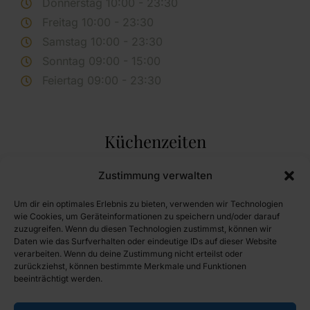
Donnerstag 10:00 - 23:30
Freitag 10:00 - 23:30
Samstag 10:00 - 23:30
Sonntag 09:00 - 15:00
Feiertag 09:00 - 23:30
Küchenzeiten
Montag Ruhetag
Zustimmung verwalten
Dienstag Ruhetag
Um dir ein optimales Erlebnis zu bieten, verwenden wir Technologien
Mittwoch 11:30 - 14:00 und 17:00 - 20:30
wie Cookies, um Geräteinformationen zu speichern und/oder darauf
zuzugreifen. Wenn du diesen Technologien zustimmst, können wir
Donnerstag 11:30 - 14:00 und 17:00 - 20:30
Daten wie das Surfverhalten oder eindeutige IDs auf dieser Website
Freitag 11:30 - 14:00 und 17:00 - 20:30
verarbeiten. Wenn du deine Zustimmung nicht erteilst oder
zurückziehst, können bestimmte Merkmale und Funktionen
Samstag 11:30 - 14:00 und 17:00 - 20:30
beeinträchtigt werden.
Sonntag 11:30 - 14:00