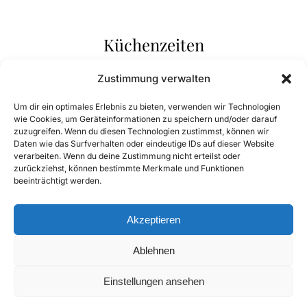
Küchenzeiten
Montag Ruhetag
Zustimmung verwalten
Dienstag Ruhetag
Um dir ein optimales Erlebnis zu bieten, verwenden wir Technologien
Mittwoch 11:30 - 14:00 und 17:00 - 20:30
wie Cookies, um Geräteinformationen zu speichern und/oder darauf
zuzugreifen. Wenn du diesen Technologien zustimmst, können wir
Donnerstag 11:30 - 14:00 und 17:00 - 20:30
Daten wie das Surfverhalten oder eindeutige IDs auf dieser Website
Freitag 11:30 - 14:00 und 17:00 - 20:30
verarbeiten. Wenn du deine Zustimmung nicht erteilst oder
zurückziehst, können bestimmte Merkmale und Funktionen
Samstag 11:30 - 14:00 und 17:00 - 20:30
beeinträchtigt werden.
Sonntag 11:30 - 14:00
Feiertag 11:30 - 14:00 und 17:00 - 19:30
Akzeptieren
Ablehnen
Einstellungen ansehen
© Copyright 2024 Gasthaus Brauneis. All rights reserved.