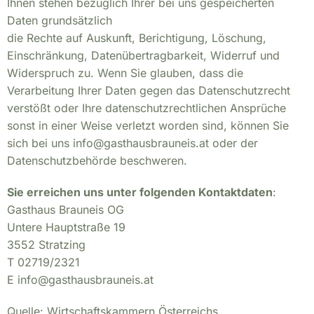
Ihnen stehen bezüglich Ihrer bei uns gespeicherten
Daten grundsätzlich
die Rechte auf Auskunft, Berichtigung, Löschung,
Einschränkung, Datenübertragbarkeit, Widerruf und
Widerspruch zu. Wenn Sie glauben, dass die
Verarbeitung Ihrer Daten gegen das Datenschutzrecht
verstößt oder Ihre datenschutzrechtlichen Ansprüche
sonst in einer Weise verletzt worden sind, können Sie
sich bei uns info@gasthausbrauneis.at oder der
Datenschutzbehörde beschweren.
Sie erreichen uns unter folgenden Kontaktdaten
:
SEHR GEEHRTE DAMEN & HERREN!
Gasthaus Brauneis OG
Untere Hauptstraße 19
LIEBE GÄSTE
3552 Stratzing
T 02719/2321
WIR HABEN VON 27. JULI BIS 18. AUGUST
E info@gasthausbrauneis.at
BETRIEBSURLAUB!
AM 19. AUGUST SIND WIR WIEDER WIE
Quelle: Wirtschaftskammern Österreichs